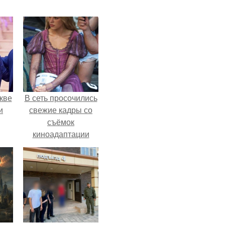
кве
В сеть просочились
и
свежие кадры со
съёмок
киноадаптации
"Рапунцель", и всё
внимание
моментально
оказалось
приковано к Тиган
крофт.