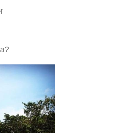
И
на?