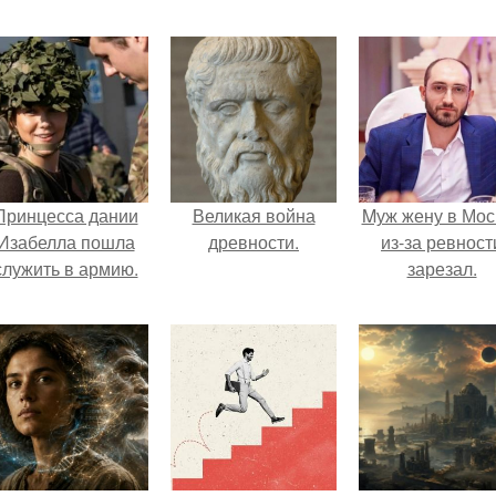
Принцесса дании
Великая война
Mуж жену в Мос
Изабелла пошла
древности.
из-за ревност
служить в армию.
зарезал.