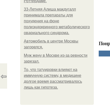
Роттердаме.
33-Летняя Алиша макдугалл
принимала препараты для
похудения на фоне
полиэндокринного метаболического
овариального синдрома.
Автомобиль в центре Москвы
Понр
загорелся.
Mуж жену в Москве из-за ревности
зарезал.
То, что татуировки влияют на
⇦
иммунную систему, в медицине
долгое время рассматривалось
лишь как гипотеза.