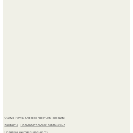
Вихревые микро - ГЭС на реке с малым перепадом
высоты: вода закручивается в бетонной камере и
вращает вертикальную турбину.
Российские ученые из нии имени Семашко выяснили:
скорость старения напрямую зависит от состояния
сосудов и работы сердца.
© 2026 Наука для всех простыми словами
Контакты
Пользовательское соглашение
Политика конфидециальности