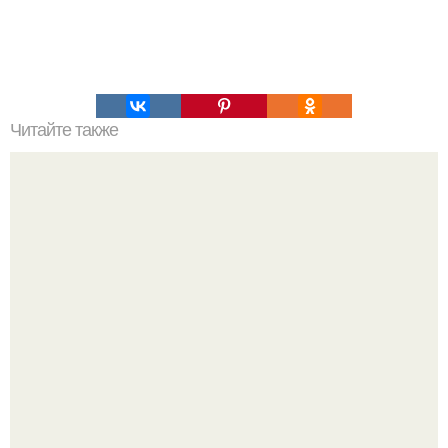
Читайте также
Понимание алкогольного срыва: механизмы и методы
профилактики