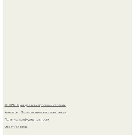
из дела, и советовался с Chatgpt, как их потратить.
Пока зрители восхищались эффектной картинкой,
создатели фильма фактически построили одну из самых
точных визуальных моделей чёрной дыры.
© 2026 Наука для всех простыми словами
Контакты
Пользовательское соглашение
Политика конфидециальности
Обратная связь