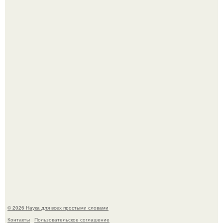
В геноме человека обнаружили следы неизвестных
видов древних предков.
История земли: легенды о двух солнцах.
© 2026 Наука для всех простыми словами
Контакты
Пользовательское соглашение