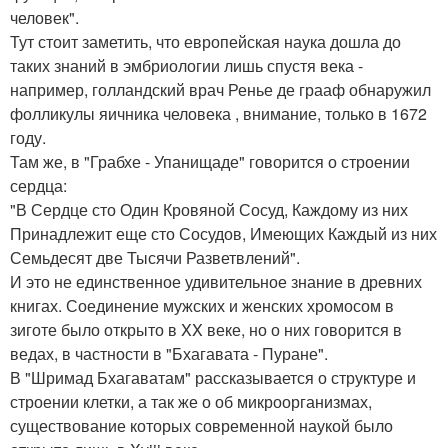
человек".
Тут стоит заметить, что европейская наука дошла до
таких знаний в эмбриологии лишь спустя века -
например, голландский врач Ренье де грааф обнаружил
фолликулы яичника человека , внимание, только в 1672
году.
Там же, в "Грабхе - Упанищаде" говорится о строении
сердца:
"В Сердце сто Один Кровяной Сосуд, Каждому из них
Принадлежит еще сто Сосудов, Имеющих Каждый из них
Семьдесят две Тысячи Разветвлений".
И это не единственное удивительное знание в древних
книгах. Соединение мужских и женских хромосом в
зиготе было открыто в XX веке, но о них говорится в
ведах, в частности в "Бхагавата - Пуране".
В "Шримад Бхагаватам" рассказывается о структуре и
строении клетки, а так же о об микроорганизмах,
существование которых современной наукой было