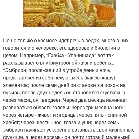
Но не только о космосе идет речь в ведах, много в них
говорится и о человеке, его здоровье и биологии в
целом. Например, "Грабха - Упанишада" вот так
рассказывает о внутриутробной жизни ребенка:
"Эмбрион, пролежавший в утробе день и ночь,
представляет из себя некую смесь (как бы кашу)
элементов; после семи дней он становится похож на
пузырь; после двух недель он становится сгустком, а
через месяц он твердеет. Через два месяца начинает
развиваться область головы; через три месяца ноги;
через четыре - живот и ягодицы; через пять - спинной
хребет; через шесть - нос, глаза и уши; через семь
эмбрион начинает ускоренно развивать свои жизненные
функции, а через восемь - он почти готовый маленький