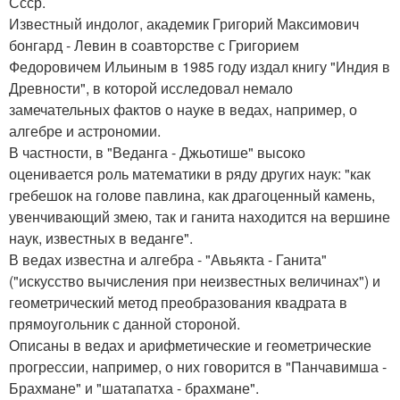
Ссср.
Известный индолог, академик Григорий Максимович
бонгард - Левин в соавторстве с Григорием
Федоровичем Ильиным в 1985 году издал книгу "Индия в
Древности", в которой исследовал немало
замечательных фактов о науке в ведах, например, о
алгебре и астрономии.
В частности, в "Веданга - Джьотише" высоко
оценивается роль математики в ряду других наук: "как
гребешок на голове павлина, как драгоценный камень,
увенчивающий змею, так и ганита находится на вершине
наук, известных в веданге".
В ведах известна и алгебра - "Авьякта - Ганита"
("искусство вычисления при неизвестных величинах") и
геометрический метод преобразования квадрата в
прямоугольник с данной стороной.
Описаны в ведах и арифметические и геометрические
прогрессии, например, о них говорится в "Панчавимша -
Брахмане" и "шатапатха - брахмане".