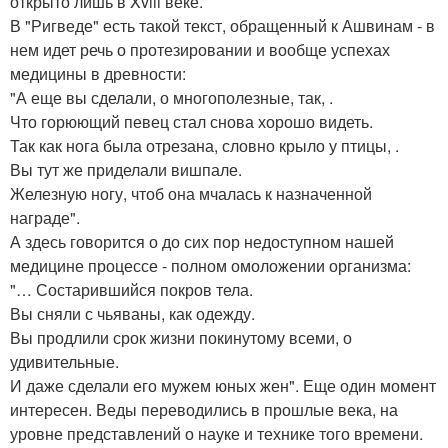
открыто лишь в Xviii веке.
В "Ригведе" есть такой текст, обращенный к Ашвинам - в
нем идет речь о протезировании и вообще успехах
медицины в древности:
"А еще вы сделали, о многополезные, так, .
Что горюющий певец стал снова хорошо видеть.
Так как нога была отрезана, словно крыло у птицы, .
Вы тут же приделали вишпале.
Железную ногу, чтоб она мчалась к назначенной
награде".
А здесь говорится о до сих пор недоступном нашей
медицине процессе - полном омоложении организма:
"… Состарившийся покров тела.
Вы сняли с чьяваны, как одежду.
Вы продлили срок жизни покинутому всеми, о
удивительные.
И даже сделали его мужем юных жен". Еще один момент
интересен. Веды переводились в прошлые века, на
уровне представлений о науке и технике того времени.