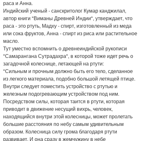
раса и Анна.
Индийский ученый - санскритолог Кумар канджилал,
автор книги "Виманы Древней Индии", утверждает, что
раса - это ртуть, Мадху - спирт, изготовленный из меда
или сока фруктов, Анна - спирт из риса или растительное
масло.
Тут уместно вспомнить о древнеиндийской рукописи
"Самарангана Сутрадахра", в которой тоже идет речь о
загадочной колеснице, летающей на ртути:
"Сильным и прочным должно быть его тело, сделанное
из легкого материала, подобно большой летящей птице.
Внутри следует поместить устройство с ртутью и
железным подогревающим устройством под ним.
Посредством силы, которая таится в ртути, которая
приводит в движение несущий вихрь, человек,
находящийся внутри этой колесницы, может пролетать
большие расстояния по небу самым удивительным
образом. Колесница силу грома благодаря ртути
развивает. И она сразу в жемчужину в небе