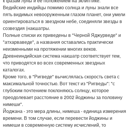
к фазам луны и ее положением на эклиптике.
Ведийские индийцы помимо солнца и луны знали все
пять видимых невооруженным глазом планет, они умели
ориентироваться в звездном небе, соединяли звезды в
созвездия (накшатры.
Полные списки их приведены в "Черной Яджурведе" и
"атхарваведе", а названия оставались практически
неизменными на протяжении многих веков.
Древнеиндийская система накшатр соответствует тем,
что приводятся во всех современных звездных
каталогах.
Кроме того, в "Ригведе" вычислялась скорость света с
максимальной точностью. Вот текст из "Ригведы": "с
глубоким почтением поклоняюсь солнцу, которое
преодолевает расстояние в 2002 йоджины за половину
нимеши".
Йоджана - это мера длины, нимеша - единица измерения
времени. В том случае, если перевести йоджины и
нимеши в современную систему исчислений, то