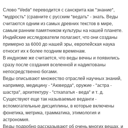
Слово "Veda" переводится с санскрита как "знание",
"мудрость" (сравните с русским "ведать" - знать. Веды
считаются одним из самых древних текстов в мире,
самым ранним памятником культуры на нашей планете.
Индийские исследователи полагают, что они созданы
примерно за 6000 до нашей эры, европейская наука
относит их к более поздним временам.
В индуизме же считается, что веды вечны и появились
сразу после создания вселенной и надиктованы
непосредственно богами.
Веды описывают множество отраслей научных знаний,
например, медицину - "Аюверда", оружие - "астра -
шастра", архитектуру - "стхапатья - веда" и т. д.
Существуют еще так называемые веданги -
вспомогательные дисциплины, в которые включены
фонетика, метрика, грамматика, этимология и
астрономия.
Веды подробно рассказывают об очень многих вещах, и