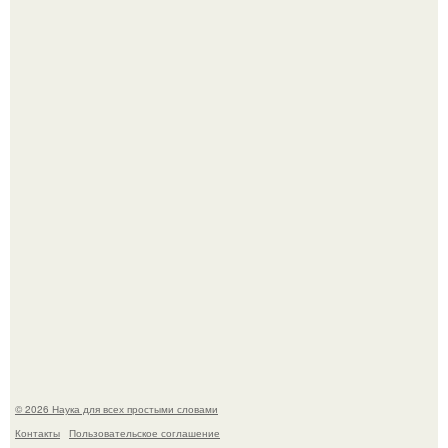
Телескоп "Эйнштейн" заснял гибель звезды в 500 млн
световых лет от земли.
Корейский зонд снял свежий кратер на луне от
столкновения с обломком Falcon 9.
© 2026 Наука для всех простыми словами
Контакты
Пользовательское соглашение