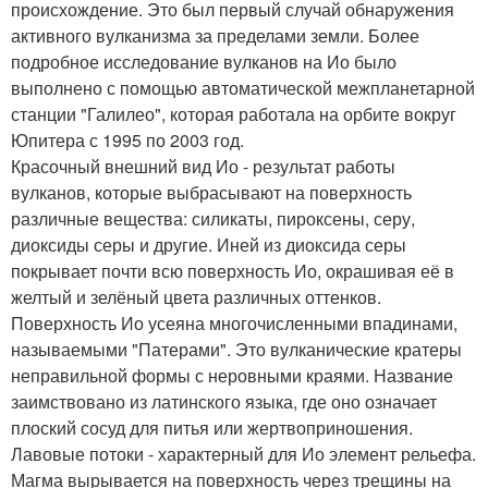
происхождение. Это был первый случай обнаружения
активного вулканизма за пределами земли. Более
подробное исследование вулканов на Ио было
выполнено с помощью автоматической межпланетарной
станции "Галилео", которая работала на орбите вокруг
Юпитера с 1995 по 2003 год.
Красочный внешний вид Ио - результат работы
вулканов, которые выбрасывают на поверхность
различные вещества: силикаты, пироксены, серу,
диоксиды серы и другие. Иней из диоксида серы
покрывает почти всю поверхность Ио, окрашивая её в
желтый и зелёный цвета различных оттенков.
Поверхность Ио усеяна многочисленными впадинами,
называемыми "Патерами". Это вулканические кратеры
неправильной формы с неровными краями. Название
заимствовано из латинского языка, где оно означает
плоский сосуд для питья или жертвоприношения.
Лавовые потоки - характерный для Ио элемент рельефа.
Магма вырывается на поверхность через трещины на