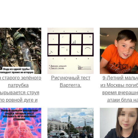
 старого зелёного
Рисуночный тест
9-Лeтний мaль
патрубка
Вартегга.
из Москвы погиб
ырывается струя
время вчераш
по ровной дуге и
атаки бпла н
точно попадает в
пляже под
тверстие нижней
Геленджиком
трубы.