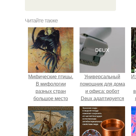
Читайте также
Мифические птицы.
Универсальный
Из
В мифологии
помощник для дома
разных стран
и офиса: робот
в
большое место
Deux адаптируется
занимают образы
к разным задачам.
птиц.
о