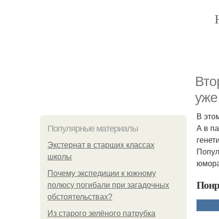
Вто
уже
В это
А в п
Популярные материалы
генет
Экстернат в старших классах
Попул
школы
юмора
Почему экспедиции к южному
Понр
полюсу погибали при загадочных
обстоятельствах?
Из старого зелёного патрубка