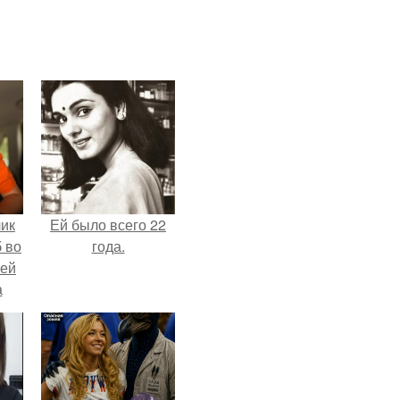
чик
Ей было всего 22
 во
года.
ней
а
.