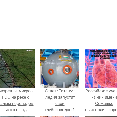
Вихревые микро -
Ответ "Титану":
Российские уче
ГЭС на реке с
Индия запустит
из нии имени
алым перепадом
свой
Семашко
высоты: вода
глубоководный
выяснили: скоро
закручивается в
батискаф.
старения напря