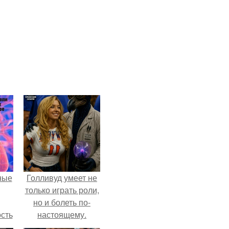
ные
Голливуд умеет не
только играть роли,
но и болеть по-
сть
настоящему.
мую