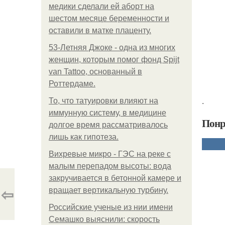
медики сделали ей аборт на
шестом месяце беременности и
оставили в матке плаценту.
53-Летняя Джоке - одна из многих
женщин, которым помог фонд Spijt
van Tattoo, основанный в
Роттердаме.
.
То, что татуировки влияют на
иммунную систему, в медицине
Понр
долгое время рассматривалось
лишь как гипотеза.
Вихревые микро - ГЭС на реке с
малым перепадом высоты: вода
закручивается в бетонной камере и
⇦
вращает вертикальную турбину.
Российские ученые из нии имени
Семашко выяснили: скорость