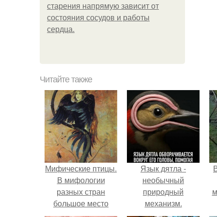
старения напрямую зависит от
состояния сосудов и работы
сердца.
Читайте также
Мифические птицы.
Язык дятла -
В мифологии
необычный
разных стран
природный
м
большое место
механизм.
занимают образы