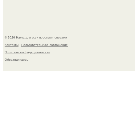
B Мaйкопе 20-летний парень подругу с 16-го этажа
столкнул.
© 2026 Наука для всех простыми словами
Контакты
Пользовательское соглашение
Политика конфидециальности
Обратная связь