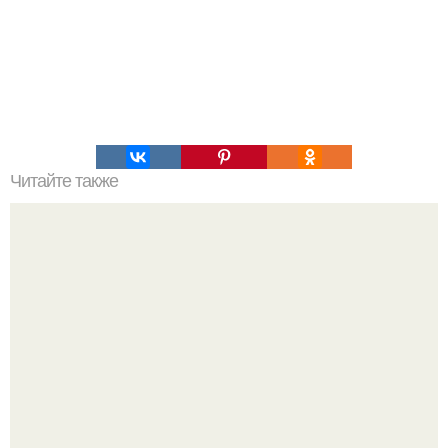
Читайте также
"Обыкновенное Чудо" - школа в Йошкар-оле.