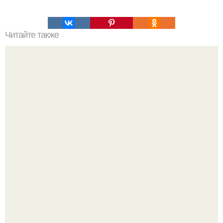
Читайте также
Худший в мире планшетный компьютер.
Язык дятла - необычный природный механизм.