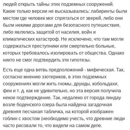
людей открыть тайны этих подземных сооружений.
Какие только версии не высказывались: лабиринты были
местом где человек мог спрятаться от зверей, либо они
были некими дорогами для безопасного путешествия,
либо являлись защитой от насилия, войн и
климатических катастроф. Не исключено, что там могли
содержаться преступники или смертельно больные,
которых требовалось изолировать от общества. Однако
никто не смог подтвердить эти гипотезы.
Есть еще одна ветвь предположений - мифическая. Так,
согласно мнению эзотериков, в этих подземных
сооружениях могли жить гномы, друиды, кобольдахи,
феи и т. д. как не удивительно, но эта версия получила
некое подтверждение. Так, недалеко от города линдау
возле боденского озера была найдена загадочная
древняя песчаная табличка, на которой изображен
гоблин с хвостом (необходимо учесть, что древние люди
часто рисовали то, что видели на самом деле.