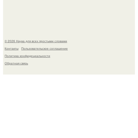
киноадаптации "Рапунцель", и всё внимание
моментально оказалось приковано к Тиган крофт.
© 2026 Наука для всех простыми словами
Контакты
Пользовательское соглашение
Политика конфидециальности
Обратная связь