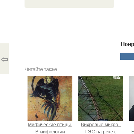
.
Понр
⇦
Читайте также
Мифические птицы.
Вихревые микро -
В мифологии
ГЭС на реке с
Б