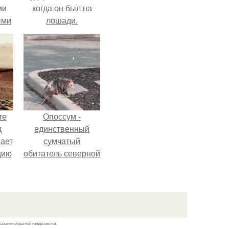
ми
когда он был на
ыми
лошади.
удто
на
те
Опоссум -
д
единственный
мает
сумчатый
цию
обитатель северной
6.
америки.
казании обратной гиперссылки.