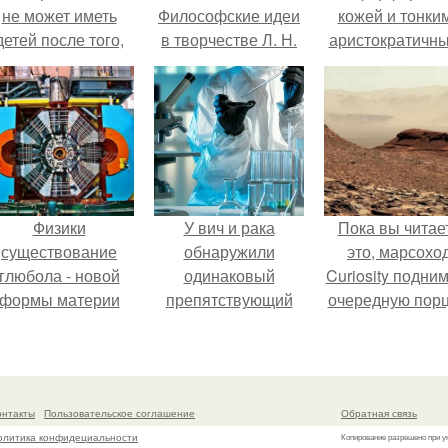
не может иметь
Философские идеи
кожей и тонки
детей после того,
в творчестве Л. Н.
аристократичн
ак медики сделали
Толстого.
чертами, эль
й аборт на шестом
выглядит так, б
месяце
сошла с полот
беременности и
художника.
оставили в матке
плаценту.
Физики
У вич и рака
Пока вы читае
существование
обнаружили
это, марсохо
глюбола - новой
одинаковый
Curiosity подни
формы материи
препятствующий
очередную пор
подтвердили.
лечению механизм.
красной пыли. 
онтакты
Пользовательское соглашение
Обратная связь
олитика конфидециальности
Копирование разрешено при у