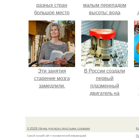
разных стран
малым перепадом
большое место
высоты: вода
занимают образы
закручивается в
к
птиц.
бетонной камере и
е
вращает
вертикальную
турбину.
Эти занятия
В России создали
старение мозга
первый
замедлили.
плазменный
двигатель на
криптоне.
© 2026 Наука для всех простыми словами
К
П
Самый лучший сайт c познавательной информацией.