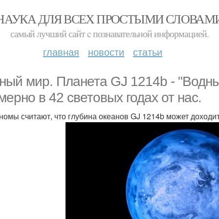
НАУКА ДЛЯ ВСЕХ ПРОСТЫМИ СЛОВАМ
самый лучший сайт c познавательной информацией.
главная
новости
статьи
ный мир. Планета GJ 1214b - "Водны
мерно в 42 световых годах от нас.
номы считают, что глубина океанов GJ 1214b может доходи