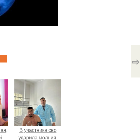
⇨
ая,
В участника сво
й
ударила молния,