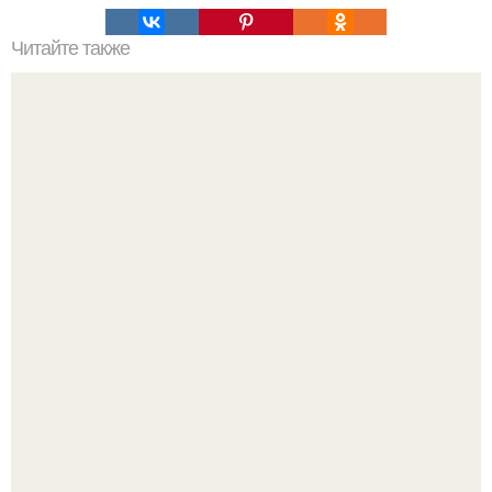
Читайте также
Пальцы гнутся в обратную сторону. Почему некоторые
люди умеют выгибать палец в обратную сторону?
Из старого зелёного патрубка вырывается струя по