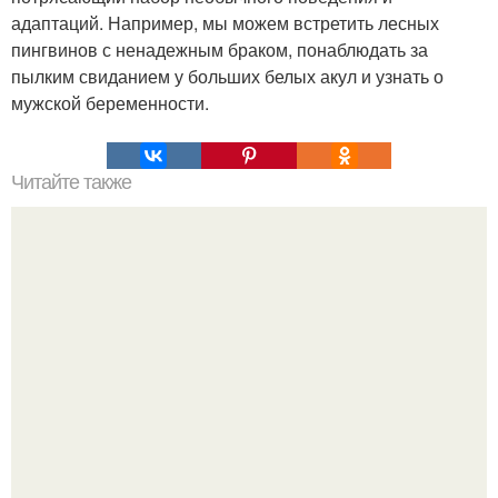
адаптаций. Например, мы можем встретить лесных
пингвинов с ненадежным браком, понаблюдать за
пылким свиданием у больших белых акул и узнать о
мужской беременности.
Читайте также
Полярная звезда, как найти на небе. Полярная звезда:
10 фактов о самой известной звезде ночного неба.