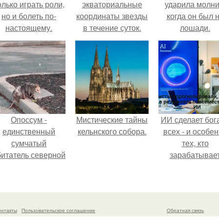
олько играть роли,
экваториальные
ударила молни
но и болеть по-
координаты звезды
когда он был 
настоящему.
в течение суток.
лошади.
Определение
географических
координат по
звездам.
Опоссум -
Мистические тайны
ИИ сделает бог
единственный
кельнского собора.
всех - и особе
сумчатый
тех, кто
битатель северной
зарабатывае
америки.
меньше всего
онтакты
Пользовательское соглашение
Обратная связь