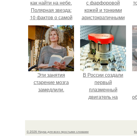
как найти на небе.
с фарфоровой
т
Полярная звезда:
кожей и тонкими
10 фактов о самой
аристократичными
известной звезде
чертами, эль
ночного неба.
выглядит так, будто
сошла с полотна
художника.
Эти занятия
В России создали
старение мозга
первый
замедлили.
плазменный
двигатель на
о
криптоне.
© 2026 Наука для всех простыми словами
К