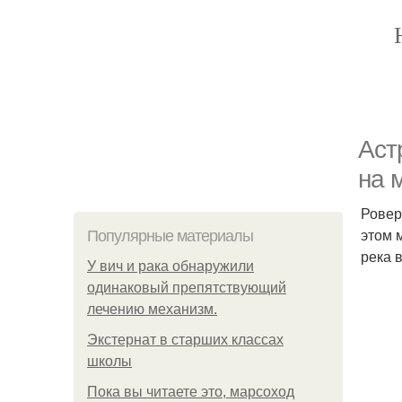
Аст
на 
Ровер
этом 
Популярные материалы
река в
У вич и рака обнаружили
одинаковый препятствующий
лечению механизм.
Экстернат в старших классах
школы
Пока вы читаете это, марсоход