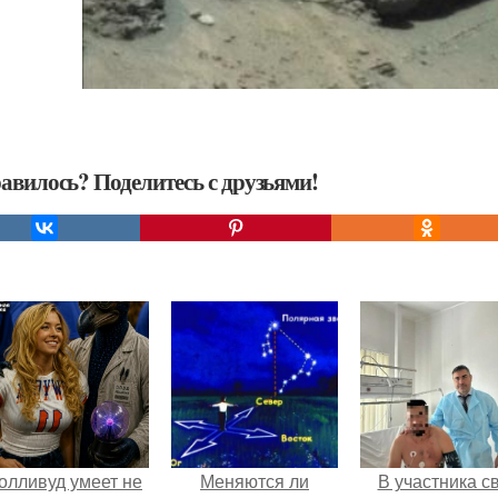
авилось? Поделитесь с друзьями!
олливуд умеет не
Меняются ли
В участника с