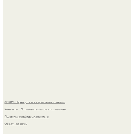
помог фонд Spijt van Tattoo, основанный в Роттердаме.
Пока зрители восхищались эффектной картинкой,
создатели фильма фактически построили одну из самых
точных визуальных моделей чёрной дыры.
© 2026 Наука для всех простыми словами
Контакты
Пользовательское соглашение
Политика конфидециальности
Обратная связь