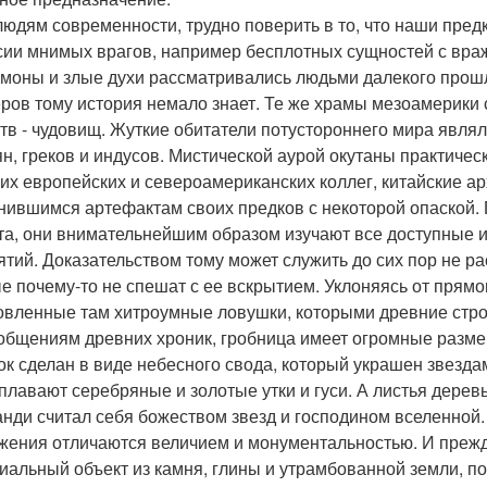
людям современности, трудно поверить в то, что наши пред
сии мнимых врагов, например бесплотных сущностей с враж
емоны и злые духи рассматривались людьми далекого прош
ров тому история немало знает. Те же храмы мезоамерики
тв - чудовищ. Жуткие обитатели потустороннего мира явл
ян, греков и индусов. Мистической аурой окутаны практичес
оих европейских и североамериканских коллег, китайские ар
нившимся артефактам своих предков с некоторой опаской. 
та, они внимательнейшим образом изучают все доступные и
ятий. Доказательством тому может служить до сих пор не р
е почему-то не спешат с ее вскрытием. Уклоняясь от прямо
овленные там хитроумные ловушки, которыми древние строи
общениям древних хроник, гробница имеет огромные размер
ок сделан в виде небесного свода, который украшен звезда
 плавают серебряные и золотые утки и гуси. А листья дерев
нди считал себя божеством звезд и господином вселенной
жения отличаются величием и монументальностью. И прежде
иальный объект из камня, глины и утрамбованной земли, 