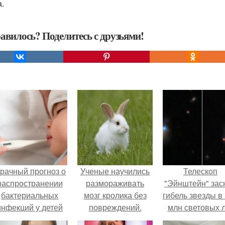
а.
авилось? Поделитесь с друзьями!
рачный прогноз о
Ученые научились
Телескоп
распространении
размораживать
"Эйнштейн" зас
бактериальных
мозг кролика без
гибель звезды в
инфекций у детей
повреждений.
млн световых 
вышел.
от земли.