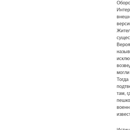
Оборо
Интер
внешн
верси
Жител
сущес
Вероя
назыв
исклю
возве
могли
Тогда
подтв
там, 
пешко
военн
извес
Истин