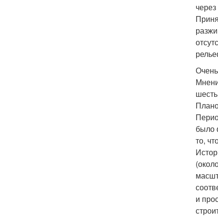
через
Приня
разжи
отсут
релье
Очень
Мнени
шесть
Плано
Перио
было 
то, ч
Истор
(около
масшт
соотв
и про
строи