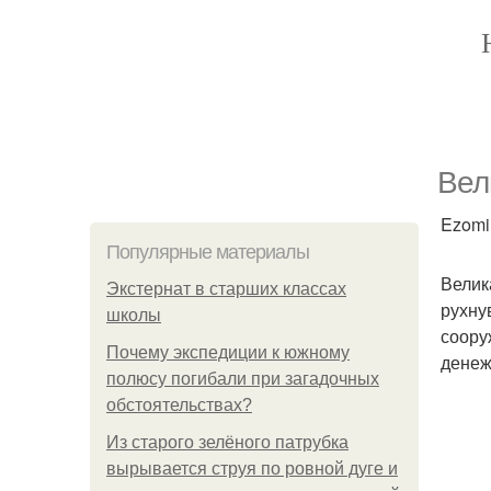
Вел
Ezomir
Популярные материалы
Велик
Экстернат в старших классах
рухну
школы
соору
Почему экспедиции к южному
денеж
полюсу погибали при загадочных
обстоятельствах?
Из старого зелёного патрубка
вырывается струя по ровной дуге и