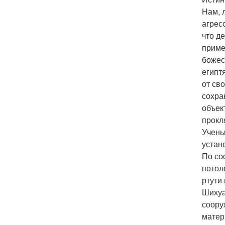
Нам, 
агрес
что д
приме
божес
египт
от св
сохра
объек
прокл
Учены
устан
По со
потол
ртути
Шихуа
соору
матер