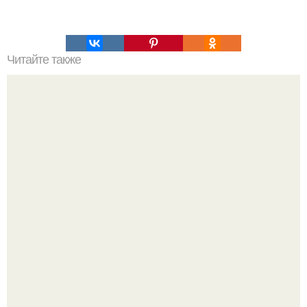
Читайте также
Гeнетический детектив. От исследования рибосомы к
нобелевской премии - венки рамакришнан.