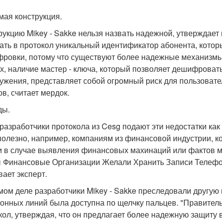
мая конструкция.
рукцию Mikey - Sakke нельзя назвать надежной, утверждает
ать в протокол уникальный идентификатор абонента, котор
ровки, потому что существуют более надежные механизмы
х, наличие мастер - ключа, который позволяет дешифроват
ужения, представляет собой огромный риск для пользоват
ов, считает мердок.
ды.
разработчики протокола из Cesg подают эти недостатки как
полезно, например, компаниям из финансовой индустрии, 
и в случае выявления финансовых махинаций или фактов м
 Финансовые Организации Желали Хранить Записи Телефон
вает эксперт.
мом деле разработчики Mikey - Sakke преследовали другую 
онных линий была доступна по щелчку пальцев. "Правител
кол, утверждая, что он предлагает более надежную защиту 