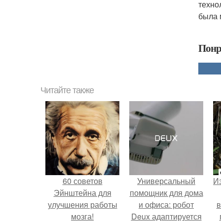
техно
была 
Понр
Читайте также
60 советов
Универсальный
Из
Эйнштейна для
помощник для дома
улучшения работы
и офиса: робот
в
мозга!
Deux адаптируется