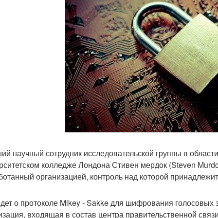
ий научный сотрудник исследовательской группы в област
рситетском колледже Лондона Стивен мердок (Steven Murdo
ботанный организацией, контроль над которой принадлежи
идет о протоколе Mikey - Sakke для шифрования голосовых з
изация, входящая в состав центра правительственной связ