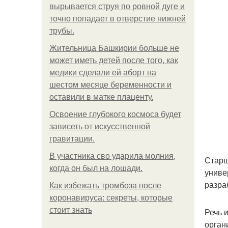
вырывается струя по ровной дуге и
точно попадает в отверстие нижней
трубы.
Жительница Башкирии больше не
может иметь детей после того, как
медики сделали ей аборт на
шестом месяце беременности и
оставили в матке плаценту.
Освоение глубокого космоса будет
зависеть от искусственной
гравитации.
В участника сво ударила молния,
Старш
когда он был на лошади.
униве
разра
Как избежать тромбоза после
коронавируса: секреты, которые
стоит знать
Речь 
орган