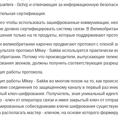
uarters - Gchq) и отвечающая за информационную безопасн
тельная сертификация.
ого чтобы использовать зашифрованные коммуникации, нео
ое должно сертифицировать систему связи. В Великобритан
шения только на те продукты, которые поддерживают проток
и великобритании нарочно продвигают протокол с плохой з
зультате протокол Mikey - Sakke используется практически 
обритании. Потому что производители, выпускающие теле
вания звонков, должны получить соответствующее разрешен
ип работы протокола.
ип работы Mikey - Sakke во многом похож на то, как прои
овке соединения по защищенному каналу в первый раз ини
тый ключ шифрования. Получатель, зная уникальный идент
р - ключ от оператора связи и имея закрытый ключ от отпр
ированные собеседниками ключи шифрования существуют 
а располагать мастер - ключом, на основе которого формир