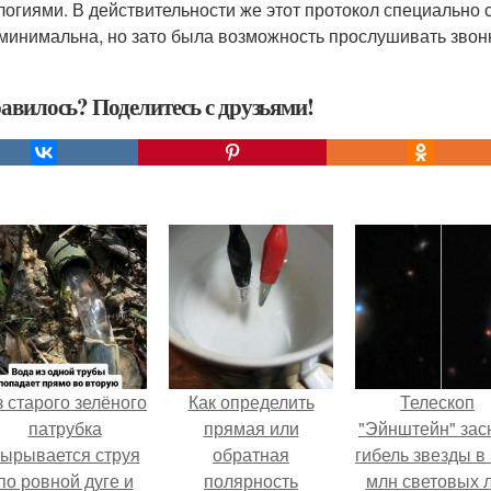
логиями. В действительности же этот протокол специально 
минимальна, но зато была возможность прослушивать звонк
авилось? Поделитесь с друзьями!
 старого зелёного
Как определить
Телескоп
патрубка
прямая или
"Эйнштейн" зас
ырывается струя
обратная
гибель звезды в
по ровной дуге и
полярность
млн световых 