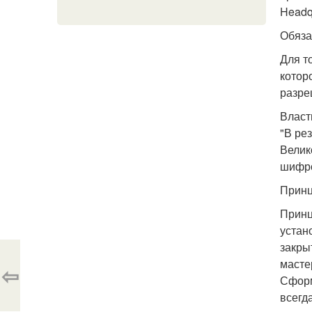
Headq
Обяза
Для т
котор
разре
Власт
"В ре
Велик
шифро
Принц
Принц
устан
закры
масте
⇦
Сформ
всегд