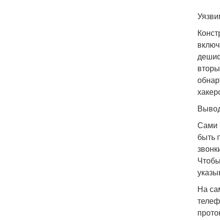
Уязви
Конст
включ
дешиф
вторы
обнар
хакер
Выво
Сами 
быть 
звонк
Чтобы
указы
На са
телеф
прото