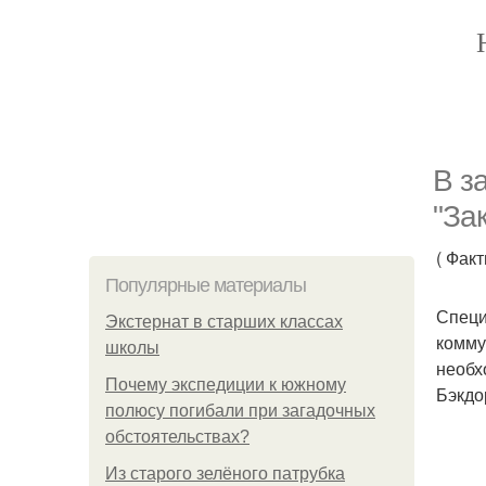
В з
"За
( Фак
Популярные материалы
Специ
Экстернат в старших классах
комму
школы
необх
Почему экспедиции к южному
Бэкдо
полюсу погибали при загадочных
обстоятельствах?
Из старого зелёного патрубка