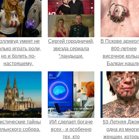
олливуд умеет не
Сергей городничий,
В Пскове архео
олько играть роли,
звезда сериала
800-летнее
но и болеть по-
"ландыши.
височное кольц
настоящему.
Балкан нашли
истические тайны
ИИ сделает богаче
53-Летняя Джок
ельнского собора.
всех - и особенно
одна из многи
тех, кто
женщин, котор