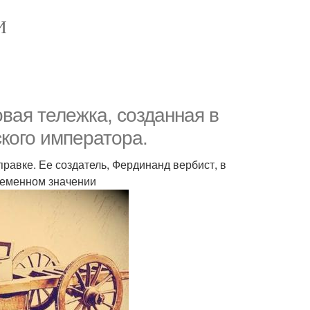
И
вая тележка, созданная в
ского императора.
правке. Ее создатель, Фердинанд вербист, в
ременном значении