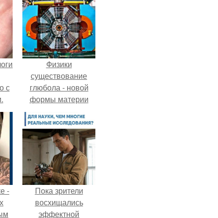
логи
Физики
существование
о с
глюбола - новой
.
формы материи
подтвердили.
е -
Пока зрители
х
восхищались
ым
эффектной