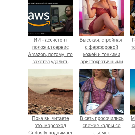
ИИ - ассистент
Высокая, стройная,
Г
положил сервис
с фарфоровой
т
Amazon, потому что
кожей и тонкими
захотел удалить
аристократичными
весь код, чтобы
чертами, эль
переписать его
выглядит так, будто
заново.
сошла с полотна
художника.
Пока вы читаете
В сеть просочились
М
это, марсоход
свежие кадры со
к
Curiosity поднимает
съёмок