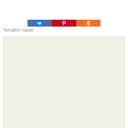
Читайте также
Наука Что это простыми словами. Что такое
антиматерия?