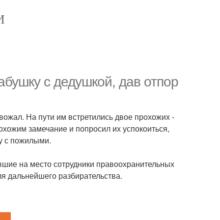
И
абушку с дедушкой, дав отпор
ожал. На пути им встретились двое прохожих -
хожим замечание и попросил их успокоиться,
у с пожилыми.
ывшие на место сотрудники правоохранительных
ля дальнейшего разбирательства.