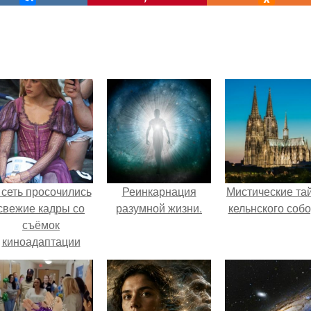
 сеть просочились
Реинкарнация
Мистические та
свежие кадры со
разумной жизни.
кельнского собо
съёмок
киноадаптации
Рапунцель", и всё
внимание
моментально
оказалось