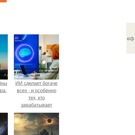
⇨
йны
ИИ сделает богаче
ра.
всех - и особенно
тех, кто
зарабатывает
меньше всего.