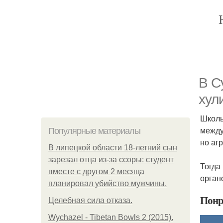
В С
хул
Школь
между
Популярные материалы
но аг
В липецкой области 18-летний сын
зарезал отца из-за ссоры: студент
Тогда
вместе с другом 2 месяца
орган
планировал убийство мужчины.
Понр
Целебная сила отказа.
Wychazel - Tibetan Bowls 2 (2015).