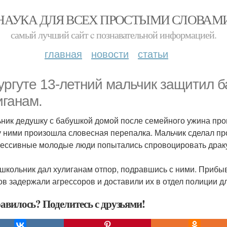
НАУКА ДЛЯ ВСЕХ ПРОСТЫМИ СЛОВАМ
самый лучший сайт c познавательной информацией.
главная
новости
статьи
ургуте 13-летний мальчик защитил б
иганам.
ник дедушку с бабушкой домой после семейного ужина пров
 ними произошла словесная перепалка. Мальчик сделал про
рессивные молодые люди попытались спровоцировать драк
 школьник дал хулиганам отпор, подравшись с ними. Приб
ов задержали агрессоров и доставили их в отдел полиции д
авилось? Поделитесь с друзьями!