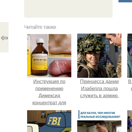
Читайте также
⇦
Инструкция по
Принцесса дании
В
применению
Изабелла пошла
Димексид
служить в армию.
концентрат для
приг. Димексид
"
концентрат -
Южфарм -
инструкция по