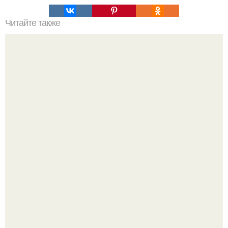
Читайте также
Хакерская командная строка. Командная строка cmd,
почувствуй себя хакером.
Жительница Башкирии больше не может иметь детей