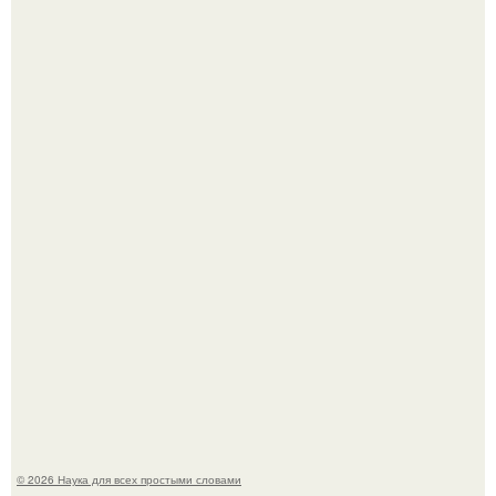
В сеть просочились свежие кадры со съёмок
киноадаптации "Рапунцель", и всё внимание
моментально оказалось приковано к Тиган крофт.
Мистические тайны кельнского собора.
© 2026 Наука для всех простыми словами