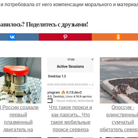
 и потребовала от него компенсации морального и материа
авилось? Поделитесь с друзьями!
В России создали
Что такое прокси и
Опоссум -
первый
как парсить.. Что
единственны
плазменный
такое мобильные
сумчатый
двигатель на
прокси сервера
обитатель севе
криптоне.
америки.