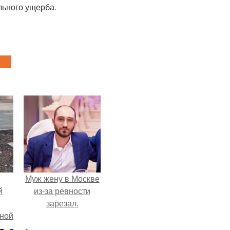
льного ущерба.
Mуж жену в Москве
й
из-за ревности
зарезал.
рной