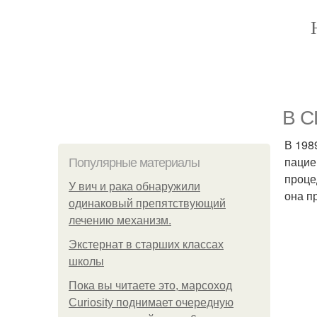
В С
В 198
пацие
Популярные материалы
проце
У вич и рака обнаружили
она п
одинаковый препятствующий
лечению механизм.
Экстернат в старших классах
школы
Пока вы читаете это, марсоход
Curiosity поднимает очередную