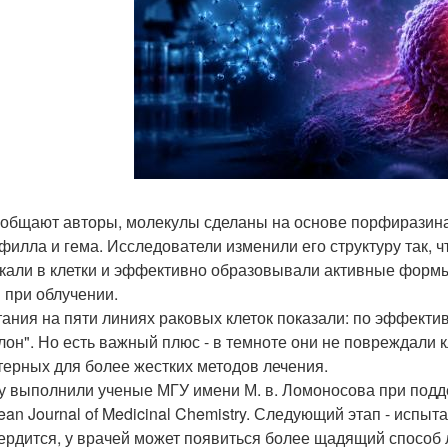
ообщают авторы, молекулы сделаны на основе порфиразина
филла и гема. Исследователи изменили его структуру так, 
кали в клетки и эффективно образовывали активные формы
и при облучении.
ания на пяти линиях раковых клеток показали: по эффекти
лон". Но есть важный плюс - в темноте они не повреждали 
терных для более жестких методов лечения.
у выполнили ученые МГУ имени М. в. Ломоносова при подд
ean Journal of Medicinal Chemistry. Следующий этап - испы
ердится, у врачей может появиться более щадящий способ 