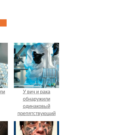
али
У вич и рака
обнаружили
одинаковый
препятствующий
лечению механизм.