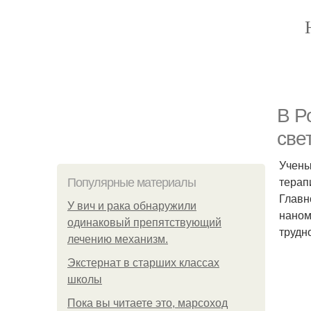
В Р
све
Учены
терап
Популярные материалы
Главн
У вич и рака обнаружили
наном
одинаковый препятствующий
трудн
лечению механизм.
Экстернат в старших классах
школы
Пока вы читаете это, марсоход