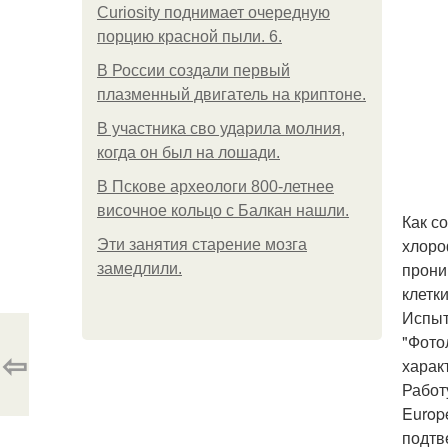
Curiosity поднимает очередную
порцию красной пыли. 6.
В России создали первый
плазменный двигатель на криптоне.
В участника сво ударила молния,
когда он был на лошади.
В Пскове археологи 800-летнее
височное кольцо с Балкан нашли.
Как с
хлоро
Эти занятия старение мозга
прони
замедлили.
клетк
Испыт
"Фото
⇦
харак
Работ
Europ
подтв