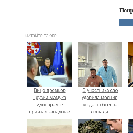
Понр
Читайте также
Вице-премьер
В участника сво
Грузии Мамука
ударила молния,
мдинарадзе
когда он был на
призвал западные
лошади.
государства
вывести разведку
из его страны.