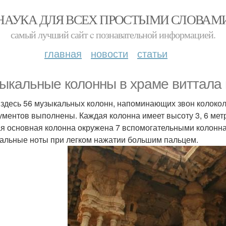
НАУКА ДЛЯ ВСЕХ ПРОСТЫМИ СЛОВАМ
самый лучший сайт c познавательной информацией.
главная
новости
статьи
ыкальные колонны в храме виттала 
 здесь 56 музыкальных колонн, напоминающих звон колоко
ументов выполнены. Каждая колонна имеет высоту 3, 6 метр
я основная колонна окружена 7 вспомогательными колонна
альные ноты при легком нажатии большим пальцем.