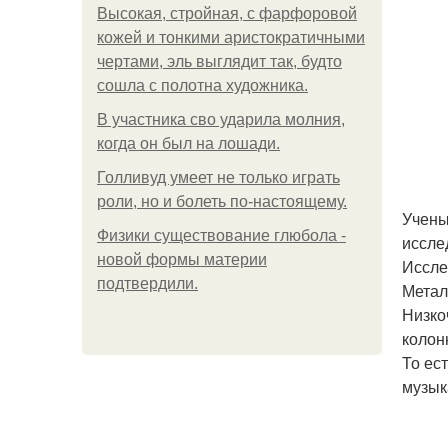
Высокая, стройная, с фарфоровой
кожей и тонкими аристократичными
чертами, эль выглядит так, будто
сошла с полотна художника.
В участника сво ударила молния,
когда он был на лошади.
Голливуд умеет не только играть
роли, но и болеть по-настоящему.
Учены
Физики существование глюбола -
иссле
новой формы материи
Иссле
подтвердили.
Метал
Низко
колон
То ес
музык