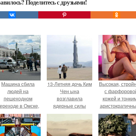
авилось? Поделитесь с друзьями!
Машина сбила
13-Летняя дочь Ким
Высокая, стройн
людей на
Чен ына
с фарфорово
пешеходном
возглавила
кожей и тонки
ереходе в Омске,
ядерные силы
аристократичн
пострадали 8
Кндр, сообщает The
чертами, эль
человек.
Chosun Daily.
выглядит так, б
сошла с полот
художника.