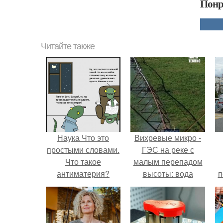
Понр
Читайте также
Наука Что это
Вихревые микро -
простыми словами.
ГЭС на реке с
Что такое
малым перепадом
антиматерия?
высоты: вода
п
закручивается в
бетонной камере и
вращает
вертикальную