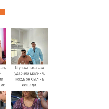
ая,
В участника сво
й
ударила молния,
ми
когда он был на
ыми
лошади.
удто
на