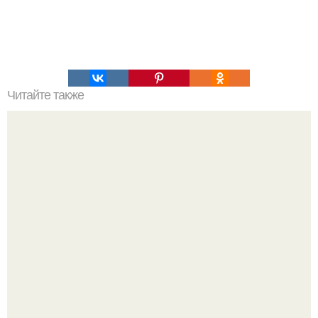
Читайте также
Восстановление после COVID-19: лучшие упражнения
для быстрого выздоровления