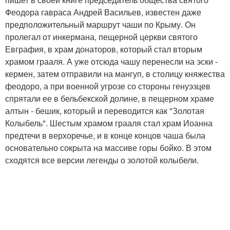
Феодора гавраса Андрей Васильев, известен даже
предположительный маршрут чаши по Крыму. Он
пролегал от инкермана, пещерной церкви святого
Евграфия, в храм донаторов, который стал вторым
храмом грааля. А уже отсюда чашу перенесли на эски -
кермен, затем отправили на мангуп, в столицу княжества
феодоро, а при военной угрозе со стороны генуэзцев
спрятали ее в бельбекской долине, в пещерном храме
алтын - бешик, который и переводится как "Золотая
Колыбель". Шестым храмом грааля стал храм Иоанна
предтечи в верхоречье, и в конце концов чаша была
основательно сокрыта на массиве горы бойко. В этом
сходятся все версии легенды о золотой колыбели.