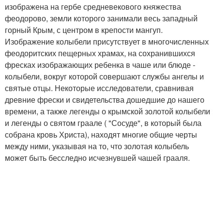
изображена на гербе средневекового княжества
феодорово, земли которого занимали весь западный
горный Крым, с центром в крепости мангуп.
Изображение колыбели присутствует в многочисленных
феодоритских пещерных храмах, на сохранившихся
фресках изображающих ребенка в чаше или блюде -
колыбели, вокруг которой совершают службы ангелы и
святые отцы. Некоторые исследователи, сравнивая
древние фрески и свидетельства дошедшие до нашего
времени, а также легенды о крымской золотой колыбели
и легенды о святом граале ( "Сосуде", в который была
собрана кровь Христа), находят многие общие черты
между ними, указывая на то, что золотая колыбель
может быть бесследно исчезнувшей чашей грааля.