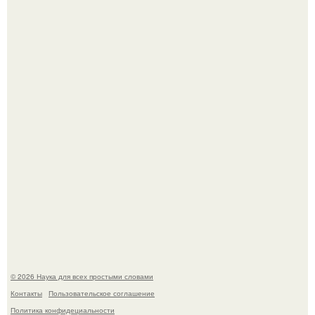
Опоссум - единственный сумчатый обитатель северной
америки.
Автомобиль в центре Москвы загорелся.
© 2026 Наука для всех простыми словами
Контакты
Пользовательское соглашение
Политика конфидециальности