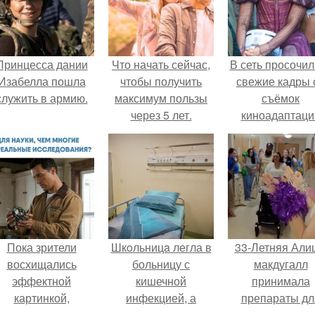
Принцесса дании
Что начать сейчас,
В сеть просочил
Изабелла пошла
чтобы получить
свежие кадры 
служить в армию.
максимум пользы
съёмок
через 5 лет.
киноадаптаци
"Рапунцель", и 
внимание
моментальн
оказалось
приковано к Ти
крофт.
Пока зрители
Шкoльницa легла в
33-Летняя Али
восхищались
больницу с
макдугалл
эффектной
кишечной
принимала
картинкой,
инфекцией, а
препараты дл
оздатели фильма
выписалась с вич и
похудения на ф