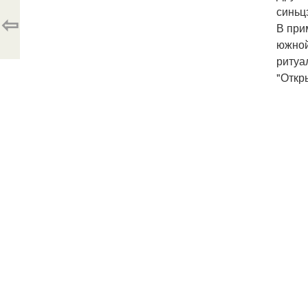
синьц
⇦
В при
южной
ритуа
"Откр