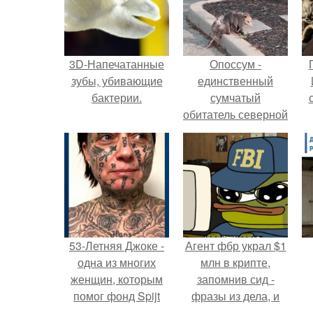
3D-Напечатанные
Опоссум -
зубы, убивающие
единственный
бактерии.
сумчатый
обитатель северной
америки.
53-Летняя Джоке -
Агент фбр украл $1
одна из многих
млн в крипте,
женщин, которым
запомнив сид -
помог фонд Spijt
фразы из дела, и
van Tattoo,
советовался с
с