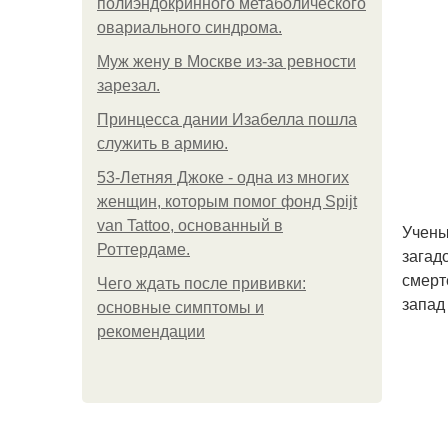
полиэндокринного метаболического
овариального синдрома.
Mуж жену в Москве из-за ревности
зарезал.
Принцесса дании Изабелла пошла
служить в армию.
53-Летняя Джоке - одна из многих
женщин, которым помог фонд Spijt
van Tattoo, основанный в
Учены
Роттердаме.
загад
смерт
Чего ждать после прививки:
запад
основные симптомы и
рекомендации