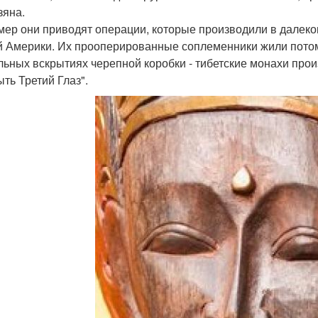
зяна.
мер они приводят операции, которые производили в далек
 Америки. Их прооперированные соплеменники жили потом к
льных вскрытиях черепной коробки - тибетские монахи прои
ыть Третий Глаз".