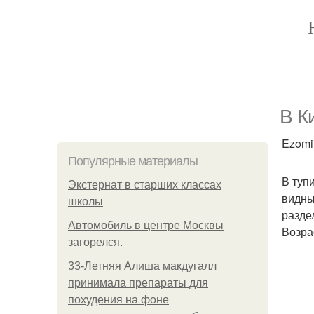
В К
Ezomir
Популярные материалы
В туп
Экстернат в старших классах
видны
школы
разде
Автомобиль в центре Москвы
Возра
загорелся.
33-Летняя Алиша макдугалл
принимала препараты для
похудения на фоне