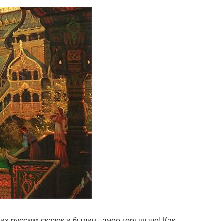
х русских сказок и былин - змее горыныче! Как