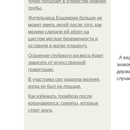
точно попадает в отверстие нижней
трубы.
Жительница Башкирии больше не
может иметь детей после того, как
медики сделали ей аборт на
шестом месяце беременности и
оставили в матке плаценту.
Освоение глубокого космоса будет
. А в
зависеть от искусственной
знако
гравитации.
дерзк
случа
В участника сво ударила молния,
когда он был на лошади.
Как избежать тромбоза после
коронавируса: секреты, которые
стоит знать