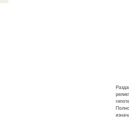
Разда
релик
гипоте
Полно
изнач