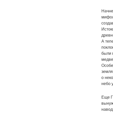
Начне
мифол
созда
Исток
древн
А теп
покло
были 
медве
Особе
земля
о нек
небо 
Еще Г
вынуж
навод