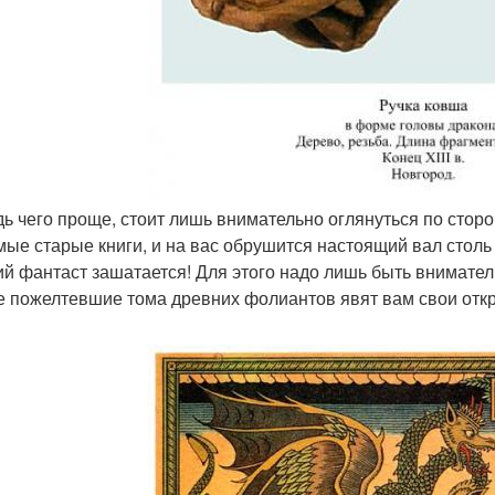
едь чего проще, стоит лишь внимательно оглянуться по сторо
мые старые книги, и на вас обрушится настоящий вал стол
ий фантаст зашатается! Для этого надо лишь быть внимател
е пожелтевшие тома древних фолиантов явят вам свои отк