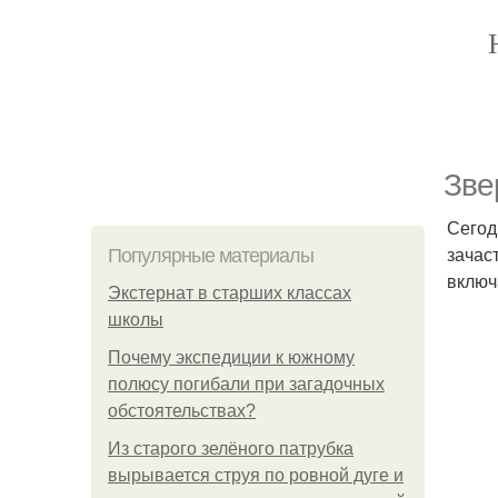
Зве
Сегод
зачас
Популярные материалы
включ
Экстернат в старших классах
школы
Почему экспедиции к южному
полюсу погибали при загадочных
обстоятельствах?
Из старого зелёного патрубка
вырывается струя по ровной дуге и