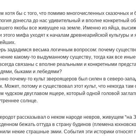
м хотя бы с того, что помимо многочисленных сказочных и
огия донесла до нас удивительный и вполне конкретный об
вшего якобы все живущее на земле. Именно из яйца, выси
и этого мифа уходят к началам древнеарийской культуры и 
ейших.
ерь зададимся весьма логичным вопросом: почему существо
нение какому-то выдуманному существу, тогда как все иные
всегда связаны с вполне реальными и конкретными предст
дями, быками и лебедями?
нно почему-то культ звероящеров был силен в северо-запад
х. Может, потому и существовал этот культ, что некогда та
ом чудском двуглавом ящере, который одной головой заглат
утреннее солнце.
еродот рассказывал о неком народе невров, живущем "на 
денном бежать оттуда в страну будинов (племена юхновской
нили некие страшные змии. События эти историки относят 