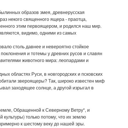
 былинных образов змея, древнерусская
раз некого священного ящера - праотца,
женного этим первоящером, и родился наш мир.
являются, видимо, одними из самых
вало столь давнее и невероятно стойкое
 поклонения и тотемы у древних русов и славян
авителями животного мира: леопардами и
ных областях Руси, в новгородских и псковских
м обитали звероящеры? Так, широко известен миф
ывал заходящее солнце, а другой изрыгал в
Земле, Обращенной к Северному Ветру", и
 культуры) только потому, что их землю
примерно к шестому веку до нашей эры.