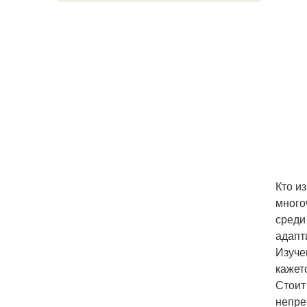
Кто и
много
среди
адапт
Изуче
кажет
Стоит
непре