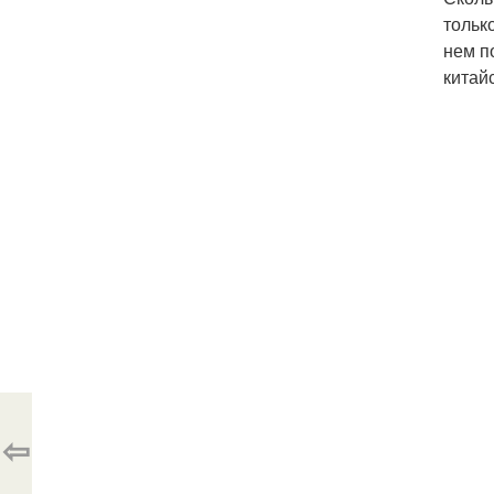
тольк
нем п
китай
⇦