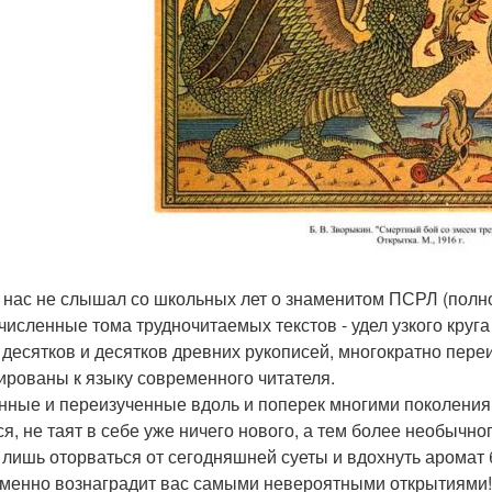
з нас не слышал со школьных лет о знаменитом ПСРЛ (полно
численные тома трудночитаемых текстов - удел узкого круга
 десятков и десятков древних рукописей, многократно переи
ированы к языку современного читателя.
нные и переизученные вдоль и поперек многими поколениям
ся, не таят в себе уже ничего нового, а тем более необычног
 лишь оторваться от сегодняшней суеты и вдохнуть аромат 
менно вознаградит вас самыми невероятными открытиями!