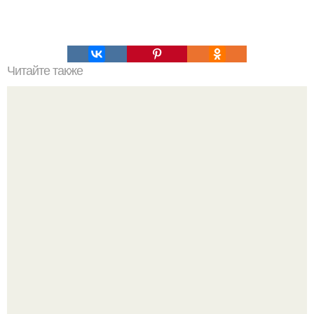
Читайте также
Почему то, что ученые обнаружили в чернобыльском
лесу, шокировало весь мир?