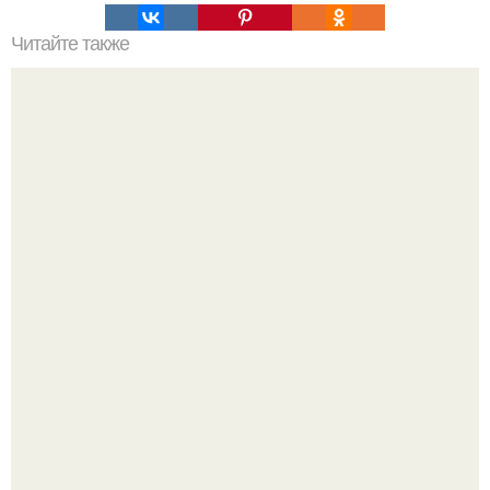
Читайте также
Саккарский серапеум: тайна Саркофагов.
Ей было всего 22 года.