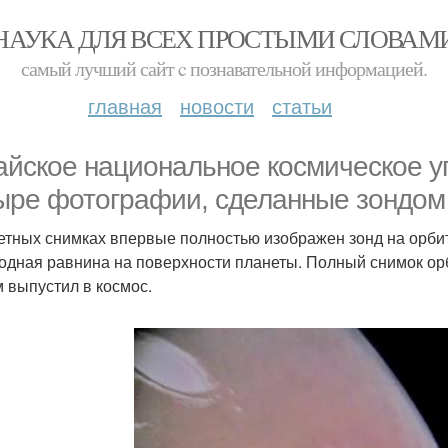
НАУКА ДЛЯ ВСЕХ ПРОСТЫМИ СЛОВАМ
самый лучший сайт c познавательной информацией.
главная
новости
статьи
айское национальное космическое у
ыре фотографии, сделанные зондом "
етных снимках впервые полностью изображен зонд на орбит
одная равнина на поверхности планеты. Полный снимок ор
м выпустил в космос.