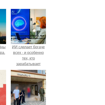
йны
ИИ сделает богаче
ра.
всех - и особенно
тех, кто
зарабатывает
меньше всего.