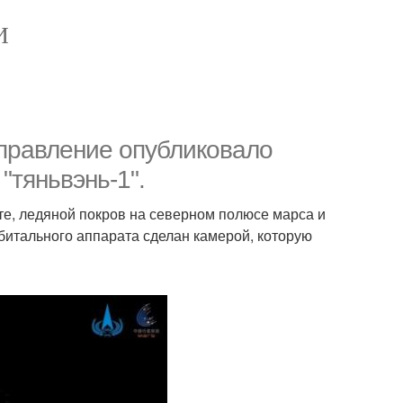
И
правление опубликовало
тяньвэнь-1".
е, ледяной покров на северном полюсе марса и
битального аппарата сделан камерой, которую