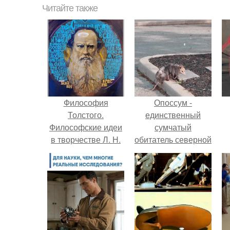
Читайте также
Философия
Опоссум -
Толстого.
единственный
Философские идеи
сумчатый
в творчестве Л. Н.
обитатель северной
Толстого.
америки.