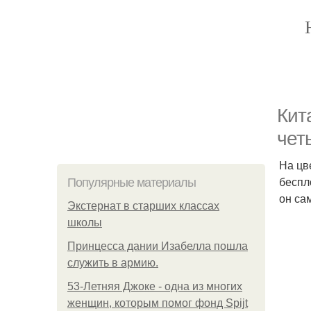
Кит
чет
На цв
беспл
Популярные материалы
он са
Экстернат в старших классах
школы
Принцесса дании Изабелла пошла
служить в армию.
53-Летняя Джоке - одна из многих
женщин, которым помог фонд Spijt