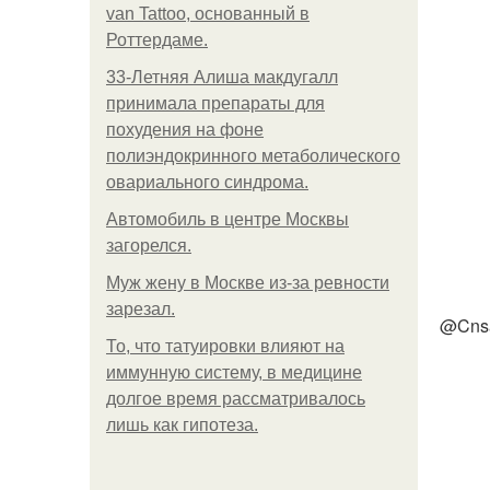
van Tattoo, основанный в
Роттердаме.
33-Летняя Алиша макдугалл
принимала препараты для
похудения на фоне
полиэндокринного метаболического
овариального синдрома.
Автомобиль в центре Москвы
загорелся.
Mуж жену в Москве из-за ревности
зарезал.
@Cnsa
То, что татуировки влияют на
иммунную систему, в медицине
долгое время рассматривалось
лишь как гипотеза.