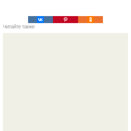
Читайте также
Золотое сечение, что это такое. Золотое сечение: как это
работает.