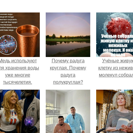
Медь используют
Почему радуга
Учёные живу
ля хранения воды
круглая. Почему
клетку из нежи
уже многие
радуга
молекул собра
тысячелетия.
полукруглая?