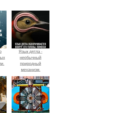
ю
Язык дятла -
вых
необычный
ли.
природный
механизм.