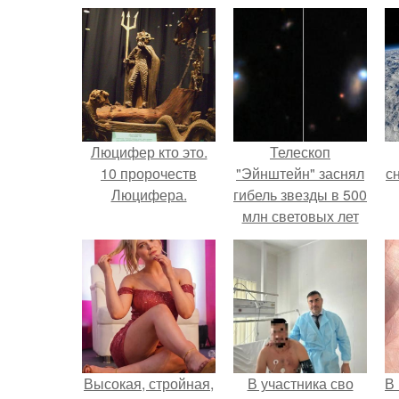
Люцифер кто это.
Телескоп
10 пророчеств
"Эйнштейн" заснял
с
Люцифера.
гибель звезды в 500
млн световых лет
от земли.
о
Высокая, стройная,
В участника сво
В