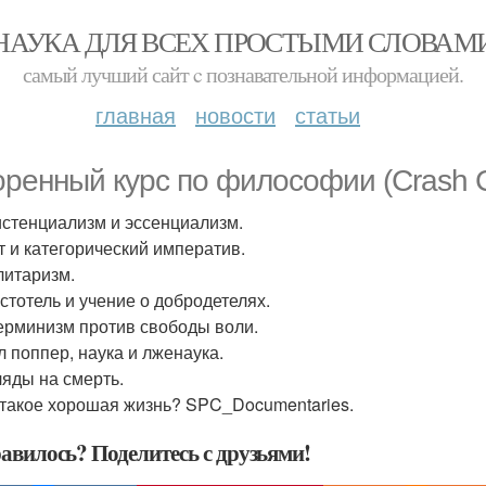
НАУКА ДЛЯ ВСЕХ ПРОСТЫМИ СЛОВАМ
самый лучший сайт c познавательной информацией.
главная
новости
статьи
оренный кyрс по философии (Crash C
зистенциализм и эссенциализм.
нт и категорический императив.
литаризм.
истотель и учение о добродетелях.
терминизм против свободы воли.
л поппер, наука и лженаука.
ляды на смерть.
о такое хорошая жизнь? SPC_Documentaries.
авилось? Поделитесь с друзьями!