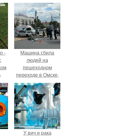
о -
Машина сбила
с
людей на
дом
пешеходном
а
переходе в Омске,
 в
пострадали 8
е и
человек.
ю
У вич и рака