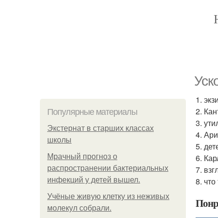
Уск
1. эк
2. Ка
Популярные материалы
3. ути
Экстернат в старших классах
4. Ар
школы
5. де
Мрачный прогноз о
6. Кар
распространении бактериальных
7. взг
инфекций у детей вышел.
8. чт
Учёные живую клетку из неживых
Понр
молекул собрали.