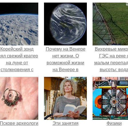
Корейский зонд
Почему на Венере
Вихревые микр
нял свежий кратер
нет жизни. О
ГЭС на реке 
на луне от
возможной жизни
малым перепа
столкновения с
на Венере в
высоты: вод
бломком Falcon 9.
прошлом.
закручивается
бетонной камер
вращает
вертикальну
турбину.
 Пскове археологи
Эти занятия
Физики