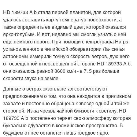
HD 189733 A b стала первой планетой, для которой
удалось составить карту температур поверхности, а
также определить ее видимый цвет, которой оказался
ярко-голубым. И вот, недавно мы смогли узнать о ней
еще немного нового. При помощи спектрографа Harps
установленного в чилийской обсерватории Ла- силья
астрономы измерили точную скорость ветров, дующего
от освещенной к неосвещенной стороне HD 189733 A b.
она оказалось равной 8600 км/ч - в 7. 5 раз больше
скорости звука на земле.
Данные о ветрах экзопланетах соответствуют
предположениям о том, что она находится в приливном
захвате и постоянно обращена к звезде одной и той же
стороной. Из-за чрезвычайной близости к светилу, HD
189733 A b постепенно теряет свою атмосферу которая
буквально сдувается в космическое пространство. В
будущем от нее останется лишь твердое ядро.