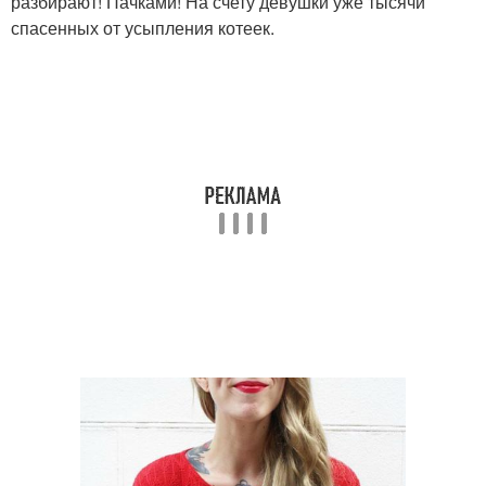
разбирают! Пачками! На счету девушки уже тысячи
спасенных от усыпления котеек.