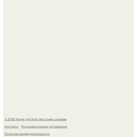
Язык дятла - необычный природный механизм.
Вихревые микро - ГЭС на реке с малым перепадом
высоты: вода закручивается в бетонной камере и
вращает вертикальную турбину.
© 2026 Наука для всех простыми словами
Контакты
Пользовательское соглашение
Политика конфидециальности