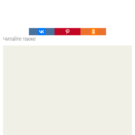
Читайте также
Полярная звезда, как найти на небе. Полярная звезда:
10 фактов о самой известной звезде ночного неба.