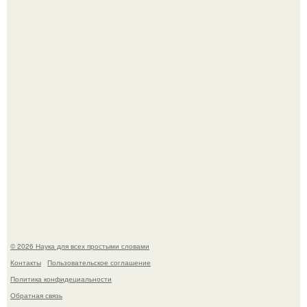
В России создали первый плазменный двигатель на
криптоне.
У вич и рака обнаружили одинаковый препятствующий
лечению механизм.
© 2026 Наука для всех простыми словами
Контакты
Пользовательское соглашение
Политика конфидециальности
Обратная связь