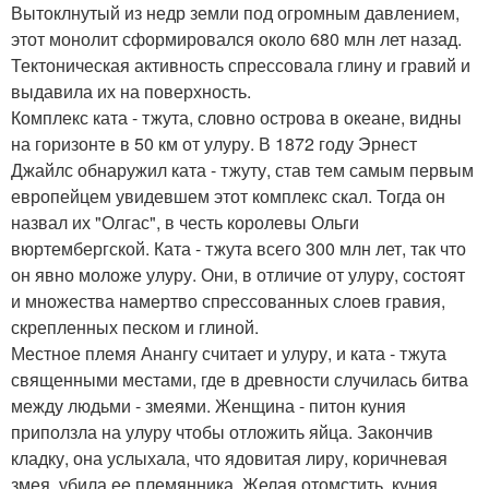
Вытоклнутый из недр земли под огромным давлением,
этот монолит сформировался около 680 млн лет назад.
Тектоническая активность спрессовала глину и гравий и
выдавила их на поверхность.
Комплекс ката - тжута, словно острова в океане, видны
на горизонте в 50 км от улуру. В 1872 году Эрнест
Джайлс обнаружил ката - тжуту, став тем самым первым
европейцем увидевшем этот комплекс скал. Тогда он
назвал их "Олгас", в честь королевы Ольги
вюртембергской. Ката - тжута всего 300 млн лет, так что
он явно моложе улуру. Они, в отличие от улуру, состоят
и множества намертво спрессованных слоев гравия,
скрепленных песком и глиной.
Местное племя Анангу считает и улуру, и ката - тжута
священными местами, где в древности случилась битва
между людьми - змеями. Женщина - питон куния
приползла на улуру чтобы отложить яйца. Закончив
кладку, она услыхала, что ядовитая лиру, коричневая
змея, убила ее племянника. Желая отомстить, куния