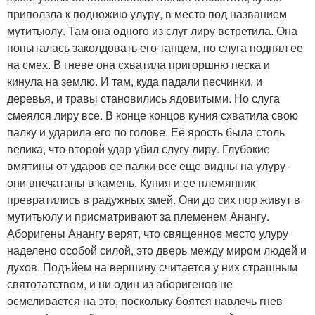
приползла к подножию улуру, в место под названием
мутитьюлу. Там она одного из слуг лиру встретила. Она
попыталась заколдовать его танцем, но слуга поднял ее
на смех. В гневе она схватила пригоршню песка и
кинула на землю. И там, куда падали песчинки, и
деревья, и травы становились ядовитыми. Но слуга
смеялся лиру все. В конце концов куния схватила свою
палку и ударила его по голове. Её ярость была столь
велика, что второй удар убил слугу лиру. Глубокие
вмятины от ударов ее палки все еще видны на улуру -
они впечатаны в камень. Куния и ее племянник
превратились в радужных змей. Они до сих пор живут в
мутитьюлу и присматривают за племенем Анангу.
Аборигены Анангу верят, что священное место улуру
наделено особой силой, это дверь между миром людей и
духов. Подъйем на вершину считается у них страшным
святотатством, и ни один из аборигенов не
осмеливается на это, поскольку боятся навлечь гнев