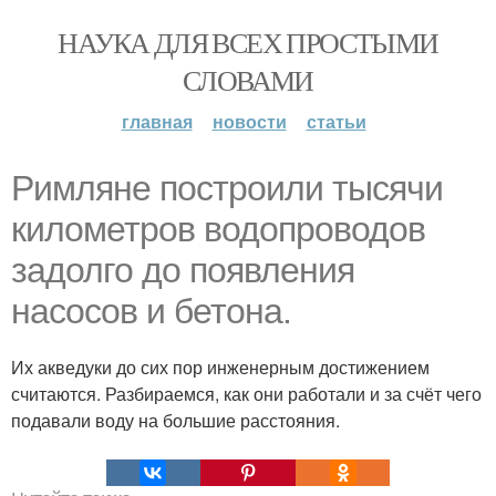
НАУКА ДЛЯ ВСЕХ ПРОСТЫМИ
СЛОВАМИ
главная
новости
статьи
Римляне построили тысячи
километров водопроводов
задолго до появления
насосов и бетона.
Их акведуки до сих пор инженерным достижением
считаются. Разбираемся, как они работали и за счёт чего
подавали воду на большие расстояния.