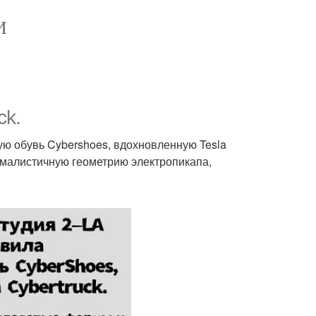
И
ck.
ую обувь Cybershoes, вдохновленную Tesla
ималистичную геометрию электропикапа,