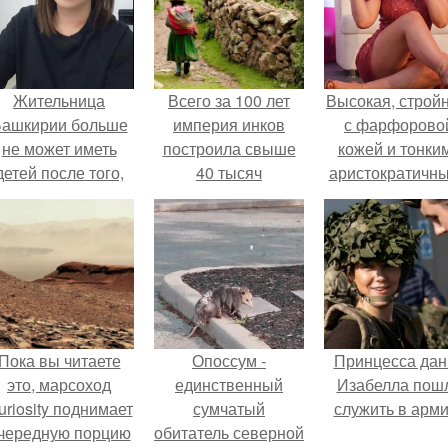
Жительница
Всего за 100 лет
Высокая, стройн
ашкирии больше
империя инков
с фарфорово
не может иметь
построила свыше
кожей и тонки
детей после того,
40 тысяч
аристократичн
ак медики сделали
километров дорог.
чертами, эль
й аборт на шестом
выглядит так, б
месяце
сошла с полот
беременности и
художника.
оставили в матке
плаценту.
Пока вы читаете
Опоссум -
Принцесса дан
это, марсоход
единственный
Изабелла пош
uriosity поднимает
сумчатый
служить в арм
чередную порцию
обитатель северной