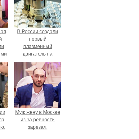
ая,
В России создали
й
первый
ми
плазменный
ыми
двигатель на
криптоне.
удто
на
ии
Mуж жену в Москве
ла
из-за ревности
ию.
зарезал.