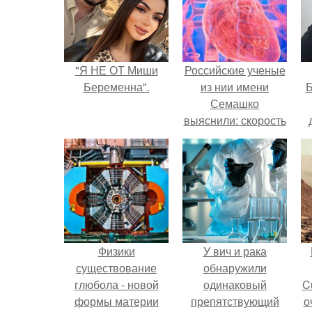
"Я НЕ ОТ Миши
Российские ученые
Беременна".
из нии имени
Б
Семашко
выяснили: скорость
старения напрямую
к
зависит от
е
состояния сосудов
и работы сердца.
Физики
У вич и рака
существование
обнаружили
глюбола - новой
одинаковый
C
формы материи
препятствующий
о