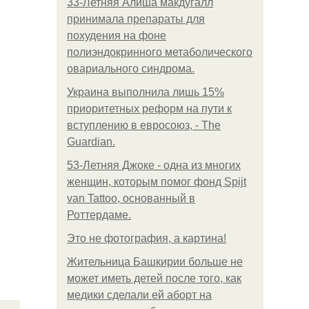
33-Летняя Алиша макдугалл
принимала препараты для
похудения на фоне
полиэндокринного метаболического
овариального синдрома.
Украина выполнила лишь 15%
приоритетных реформ на пути к
вступлению в евросоюз, - The
Guardian.
53-Летняя Джоке - одна из многих
женщин, которым помог фонд Spijt
van Tattoo, основанный в
Роттердаме.
Это не фотография, а картина!
Жительница Башкирии больше не
может иметь детей после того, как
медики сделали ей аборт на