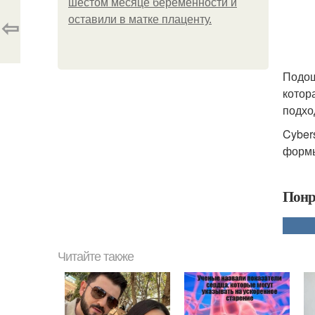
шестом месяце беременности и
⇦
оставили в матке плаценту.
Подош
котор
подхо
Cyber
формы
Понр
Читайте также