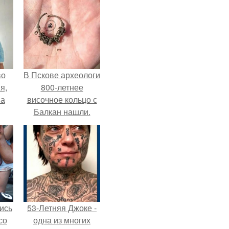
во
В Пскове археологи
я,
800-летнее
на
височное кольцо с
Балкан нашли.
ись
53-Летняя Джоке -
со
одна из многих