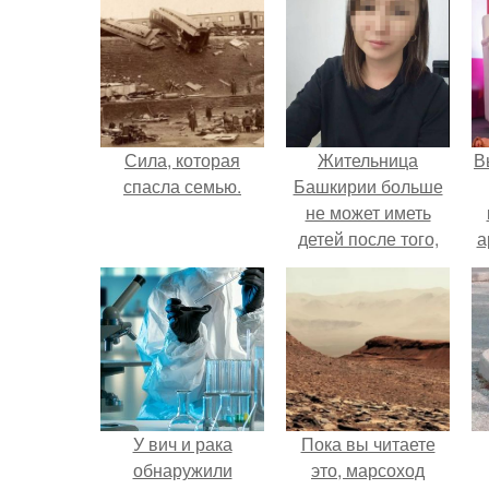
Сила, которая
Жительница
В
спасла семью.
Башкирии больше
не может иметь
детей после того,
а
как медики сделали
ей аборт на шестом
в
месяце
беременности и
оставили в матке
плаценту.
У вич и рака
Пока вы читаете
обнаружили
это, марсоход