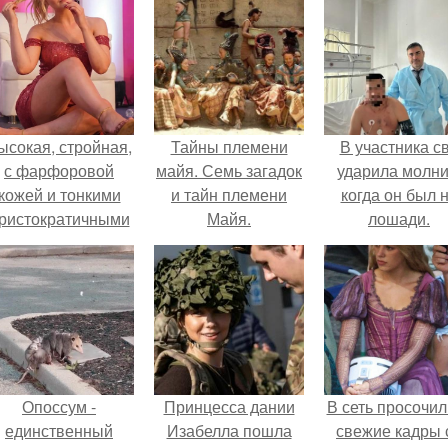
ысокая, стройная,
Тайны племени
В участника с
с фарфоровой
майя. Семь загадок
ударила молни
кожей и тонкими
и тайн племени
когда он был 
ристократичными
Майя.
лошади.
чертами, эль
ыглядит так, будто
сошла с полотна
художника.
Опоссум -
Принцесса дании
В сеть просочил
единственный
Изабелла пошла
свежие кадры 