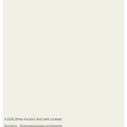
Mуж жену в Москве из-за ревности зарезал.
Мистические тайны кельнского собора.
© 2026 Наука для всех простыми словами
Контакты
Пользовательское соглашение