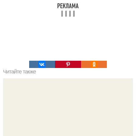
Читайте также
Философия Толстого. Философские идеи в творчестве Л.
Н. Толстого.