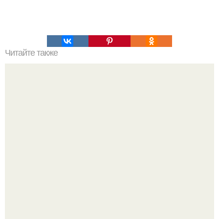
Читайте также
Полярная звезда, как найти на небе. Полярная звезда:
10 фактов о самой известной звезде ночного неба.