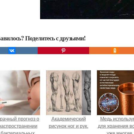
авилось? Поделитесь с друзьями!
рачный прогноз о
Академический
Медь использу
распространении
рисунок ног и рук.
для хранения в
бактериальных
уже многие