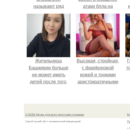
называют ряд
атаки бпла на
странных событий
пляже под
происходят на
Геленджиком.
севере области.
Жительница
Высокая, стройная,
Г
Башкирии больше
с фарфоровой
т
не может иметь
кожей и тонкими
детей после того,
аристократичными
как медики сделали
чертами, эль
ей аборт на шестом
выглядит так, будто
месяце
сошла с полотна
беременности и
художника.
© 2026 Наука для всех простыми словами
К
оставили в матке
П
Самый лучший сайт c познавательной информацией.
плаценту.
г.