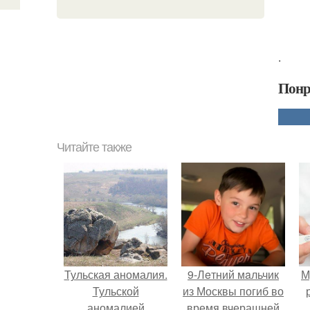
.
Понр
Читайте также
Тульская аномалия.
9-Лeтний мaльчик
М
Тульской
из Москвы погиб во
аномалией
время вчерашней