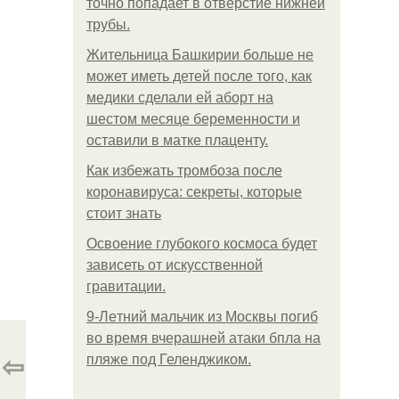
точно попадает в отверстие нижней
трубы.
Жительница Башкирии больше не
может иметь детей после того, как
медики сделали ей аборт на
шестом месяце беременности и
оставили в матке плаценту.
Как избежать тромбоза после
коронавируса: секреты, которые
стоит знать
Освоение глубокого космоса будет
зависеть от искусственной
гравитации.
9-Лeтний мaльчик из Москвы погиб
во время вчерашней атаки бпла на
⇦
пляже под Геленджиком.