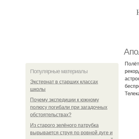
Апо
Полёт
рекор
Популярные материалы
астро
Экстернат в старших классах
беспр
школы
Телек
Почему экспедиции к южному
полюсу погибали при загадочных
обстоятельствах?
Из старого зелёного патрубка
вырывается струя по ровной дуге и