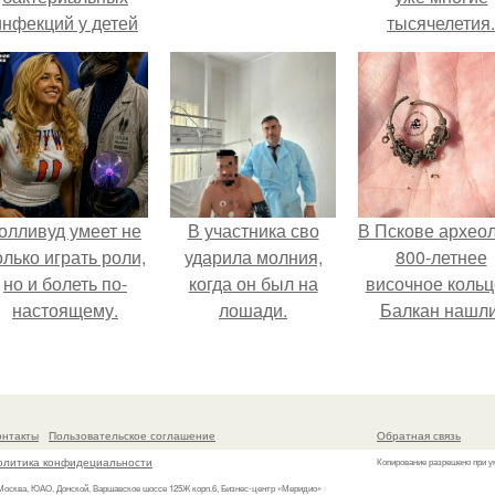
инфекций у детей
тысячелетия.
вышел.
олливуд умеет не
В участника сво
В Пскове архео
олько играть роли,
ударила молния,
800-летнее
но и болеть по-
когда он был на
височное кольц
настоящему.
лошади.
Балкан нашли
онтакты
Пользовательское соглашение
Обратная связь
олитика конфидециальности
Копирование разрешено при у
 Москва, ЮАО, Донской, Варшавское шоссе 125Ж корп.6, Бизнес-центр «Меридио»