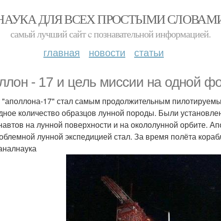
НАУКА ДЛЯ ВСЕХ ПРОСТЫМИ СЛОВАМ
самый лучший сайт c познавательной информацией.
главная
новости
статьи
ллон - 17 и цель миссии на одной ф
 "аполлона-17" стал самым продолжительным пилотируемы
дное количество образцов лунной породы. Были установл
навтов на лунной поверхности и на окололунной орбите. Ап
облемной лунной экспедицией стал. За время полёта кораб
аналнаука