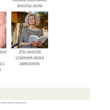
высоты: вода
закручивается в
бетонной камере и
вращает
вертикальную
турбину.
логи
Эти занятия
старение мозга
о с
замедлили.
.
казании обратной гиперссылки.