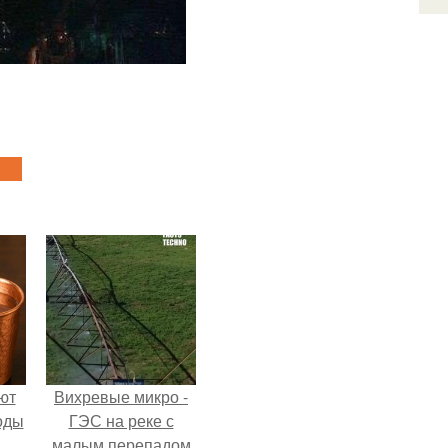
ют
Вихревые микро -
оды
ГЭС на реке с
малым перепадом