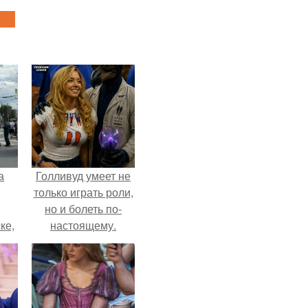
а
Голливуд умеет не
только играть роли,
но и болеть по-
ке,
настоящему.
8