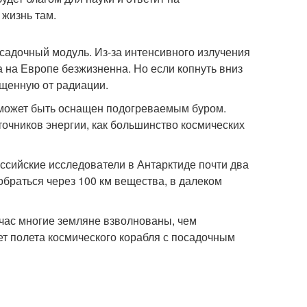
жизнь там.
осадочный модуль. Из-за интенсивного излучения
 на Европе безжизненна. Но если копнуть вниз
ищенную от радиации.
может быть оснащен подогреваемым буром.
точников энергии, как большинство космических
оссийские исследователи в Антарктиде почти два
обраться через 100 км вещества, в далеком
йчас многие земляне взволнованы, чем
т полета космического корабля с посадочным