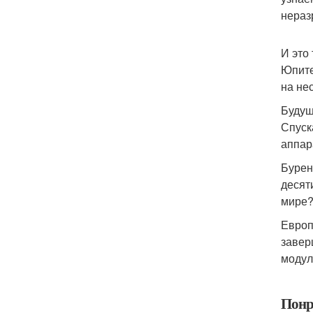
нераз
И это
Юпите
на не
Будущ
Спуск
аппар
Бурен
десят
мире
Европ
завер
модул
Понр