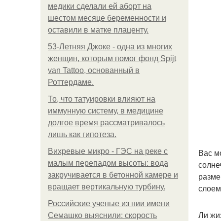
медики сделали ей аборт на
шестом месяце беременности и
оставили в матке плаценту.
53-Летняя Джоке - одна из многих
женщин, которым помог фонд Spijt
van Tattoo, основанный в
Роттердаме.
То, что татуировки влияют на
иммунную систему, в медицине
долгое время рассматривалось
лишь как гипотеза.
Вихревые микро - ГЭС на реке с
Вас м
малым перепадом высоты: вода
солне
закручивается в бетонной камере и
разме
вращает вертикальную турбину.
слоем
Российские ученые из нии имени
Ли жи
Семашко выяснили: скорость