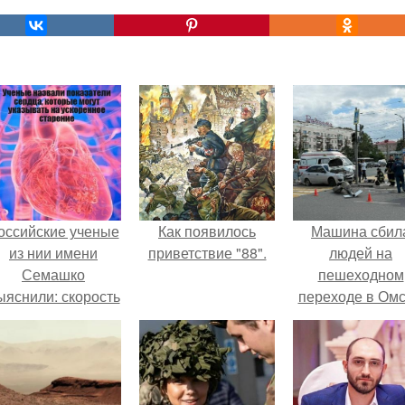
оссийские ученые
Как появилось
Машина сбил
из нии имени
приветствие "88".
людей на
Семашко
пешеходном
ыяснили: скорость
переходе в Омс
тарения напрямую
пострадали 
зависит от
человек.
остояния сосудов
и работы сердца.