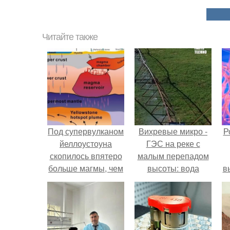
Читайте также
Под супервулканом
Вихревые микро -
Р
йеллоустоуна
ГЭС на реке с
скопилось впятеро
малым перепадом
больше магмы, чем
высоты: вода
в
считали геологи.
закручивается в
с
бетонной камере и
вращает
с
вертикальную
турбину.