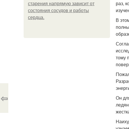
раз, 
старения напрямую зависит от
изуче
состояния сосудов и работы
сердца.
В это
полны
образ
Согла
иссле
тому 
повер
Пожал
Разра
энерг
⇦
Он дл
ледян
жестк
Наиху
узнае