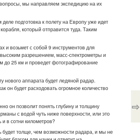
 вопросы, мы направляем экспедицию на их
 деле подготовка к полету на Европу уже идет
корабля, который отправится туда. Таким
ах и возьмет с собой 9 инструментов для
с высоким разрешением, масс-спектрометры и
ком до 25 км и проведет фотографирование
 нового аппарата будет ледяной радар.
 как он будет расходовать огромное количество
⇨
но он позволит понять глубину и толщину
арманы с водой чуть ниже поверхности, или это
ь и в сотни километров?
 будет толще, чем возможности радара, и мы не
удет благом для науки и ответит на