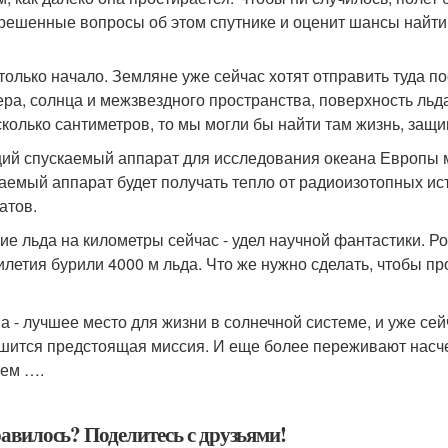
решенные вопросы об этом спутнике и оценит шансы найти 
 только начало. Земляне уже сейчас хотят отправить туда п
ра, солнца и межзвездного пространства, поверхность льда
сколько сантиметров, то мы могли бы найти там жизнь, защ
ий спускаемый аппарат для исследования океана Европы 
аемый аппарат будет получать тепло от радиоизотопных ис
атов.
ие льда на километры сейчас - удел научной фантастики. Р
илетия бурили 4000 м льда. Что же нужно сделать, чтобы пр
?
а - лучшее место для жизни в солнечной системе, и уже се
шится предстоящая миссия. И еще более переживают насче
ем ….
авилось? Поделитесь с друзьями!