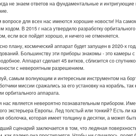
когда не знаем ответов на фундаментальные и интригующие
ние.
м вопросе для всех нас имеются хорошие новости! На самом
м ходом. В 2015 г наса утвердило разработку орбитального 
ом, если все пойдет хорошо, и ничего не отменяется.
сно плану, космический аппарат будет запущен в 2020-х год
дований. Большинству эти приборы знакомы - это камеры 
подобное. Аппарат сделает 45 витков, сблизится со спутни
хности с невероятным разрешением.
уй, самым волнующим и интересным инструментом на борту
ботчики миссии сражались за его установку на корабль, так
ии орбитального аппарата.
я нас является невероятно познавательным прибором. Имен
ого экстерьера Европы. Лед толстый или тонкий? Есть ли к
ая оболочка, которая имеет толщину в десятки, а может быт
дший сценарий заключается в том, что ледяная поверхность
м, как далеко она простирается. Чтобы ни случилось, полет б